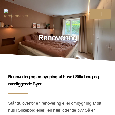
Vi tilbyder
Før og efter
Se vores arbejde
Renovering
Renovering og ombygning af huse i Silkeborg og
nærliggende Byer
Står du overfor en renovering eller ombygning af dit
hus i Silkeborg eller i en nærliggende by? Så er